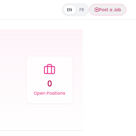
EN
FR
Post a Job
0
Open Positions