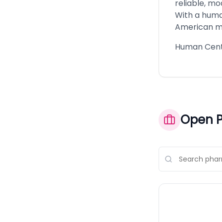
reliable, mo
With a huma
American m
Human Cent
Open P