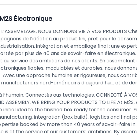
M2S Électronique
 L’ASSEMBLAGE, NOUS DONNONS VIE À VOS PRODUITS Che
agnons de l’idéation au produit fini, prêt pour le conso
industrialisation, intégration et emballage final : une expert
ortée par plus de 40 ans de savoir-faire en électronique.
t au service des ambitions de nos clients. En assemblant
ectroniques fiables, modulables et durables, nous donnons
es. Avec une approche humaine et rigoureuse, nous contri
s manufacturiers nord-américains d’aujourd’hui… et de de
 l’humain. Connectés aux technologies. CONNECTÉ À VO
 ASSEMBLY, WE BRING YOUR PRODUCTS TO LIFE At M2S, 
 initial idea to the finished box ready for the consumer. E
anufacturing, integration (box build), logistics and final 
pertise backed by more than 40 years of savoir-faire in 
e is at the service of our customers’ ambitions. By assem