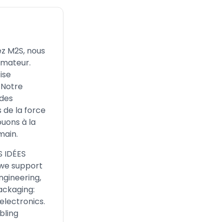
z M2S, nous
mmateur.
ise
 Notre
 des
 de la force
buons à la
main.
S IDÉES
we support
ngineering,
packaging:
electronics.
bling