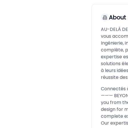
About
AU-DELÀ DE
vous accomp
Ingénierie, 
complète, p
expertise es
solutions él
à leurs idé
réussite de
Connectés à
——— BEYOND
you from the
design for m
complete ex
Our expertis