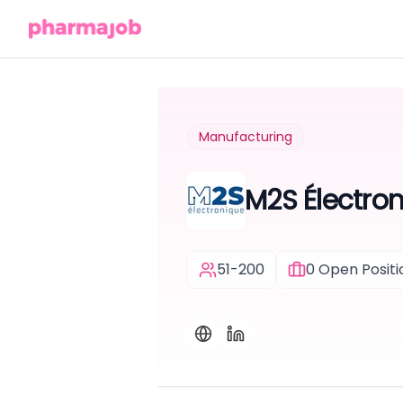
Manufacturing
M2S Électro
51-200
0
Open Positi